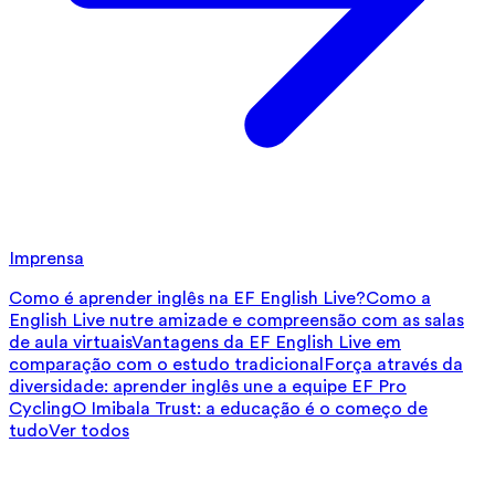
Imprensa
Como é aprender inglês na EF English Live?
Como a
English Live nutre amizade e compreensão com as salas
de aula virtuais
Vantagens da EF English Live em
comparação com o estudo tradicional
Força através da
diversidade: aprender inglês une a equipe EF Pro
Cycling
O Imibala Trust: a educação é o começo de
tudo
Ver todos