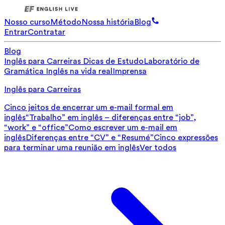
Nosso curso
Método
Nossa história
Blog
Entrar
Contratar
Blog
Inglês para Carreiras
Dicas de Estudo
Laboratório de
Gramática
Inglês na vida real
Imprensa
Inglês para Carreiras
Cinco jeitos de encerrar um e-mail formal em
inglês
“Trabalho” em inglês – diferenças entre “job”,
“work” e “office”
Como escrever um e-mail em
inglês
Diferenças entre “CV” e “Resumé”
Cinco expressões
para terminar uma reunião em inglês
Ver todos