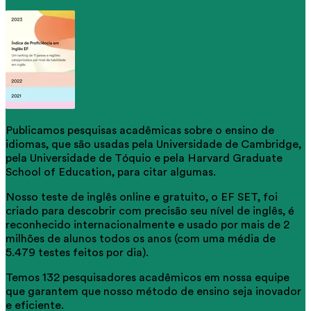
Publicamos pesquisas acadêmicas sobre o ensino de
idiomas, que são usadas pela Universidade de Cambridge,
pela Universidade de Tóquio e pela Harvard Graduate
School of Education, para citar algumas.
Nosso teste de inglês online e gratuito, o EF SET, foi
criado para descobrir com precisão seu nível de inglês, é
reconhecido internacionalmente e usado por mais de 2
milhões de alunos todos os anos (com uma média de
5.479 testes feitos por dia).
Temos 132 pesquisadores acadêmicos em nossa equipe
que garantem que nosso método de ensino seja inovador
e eficiente.