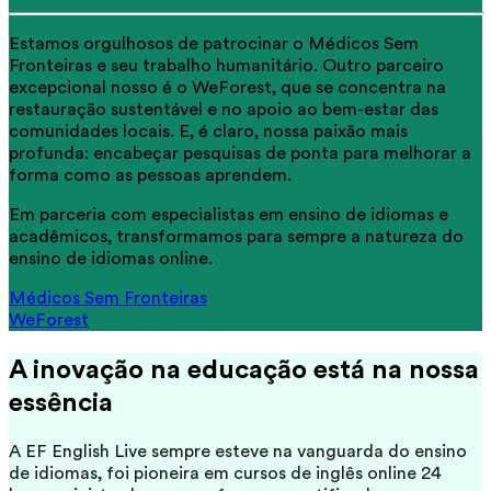
Estamos orgulhosos de patrocinar o Médicos Sem
Fronteiras e seu trabalho humanitário. Outro parceiro
excepcional nosso é o WeForest, que se concentra na
restauração sustentável e no apoio ao bem-estar das
comunidades locais. E, é claro, nossa paixão mais
profunda: encabeçar pesquisas de ponta para melhorar a
forma como as pessoas aprendem.
Em parceria com especialistas em ensino de idiomas e
acadêmicos, transformamos para sempre a natureza do
ensino de idiomas online.
Médicos Sem Fronteiras
WeForest
A inovação na educação está na nossa
essência
A EF English Live sempre esteve na vanguarda do ensino
de idiomas, foi pioneira em cursos de inglês online 24