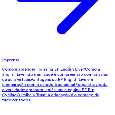
Imprensa
Como é aprender inglês na EF English Live?
Como a
English Live nutre amizade e compreensão com as salas
de aula virtuais
Vantagens da EF English Live em
comparação com o estudo tradicional
Força através da
diversidade: aprender inglês une a equipe EF Pro
Cycling
O Imibala Trust: a educação é o começo de
tudo
Ver todos