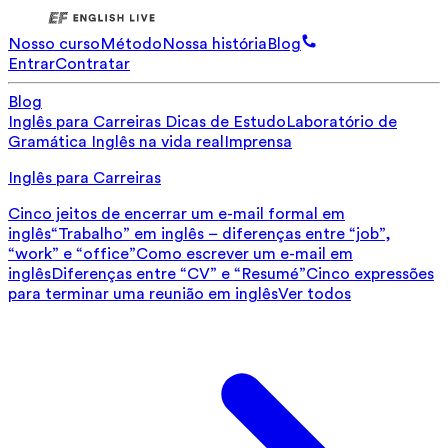
Nosso curso
Método
Nossa história
Blog
Entrar
Contratar
Blog
Inglês para Carreiras
Dicas de Estudo
Laboratório de
Gramática
Inglês na vida real
Imprensa
Inglês para Carreiras
Cinco jeitos de encerrar um e-mail formal em
inglês
“Trabalho” em inglês – diferenças entre “job”,
“work” e “office”
Como escrever um e-mail em
inglês
Diferenças entre “CV” e “Resumé”
Cinco expressões
para terminar uma reunião em inglês
Ver todos