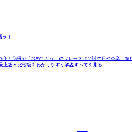
語ラボ
紹介！
英語で「おめでとう」のフレーズは？誕生日や卒業、結
 最上級と比較級をわかりやすく解説
すべてを見る