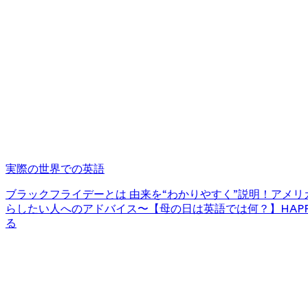
実際の世界での英語
ブラックフライデーとは 由来を“わかりやすく”説明！
アメリカ
らしたい人へのアドバイス〜
【母の日は英語では何？】HAPPY
る