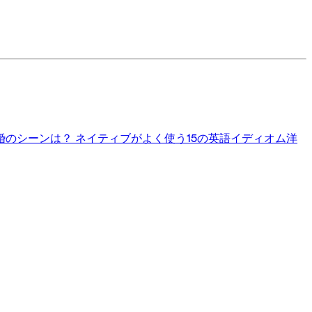
婚のシーンは？
ネイティブがよく使う15の英語イディオム
洋