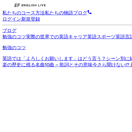
私たちのコース
方法
私たちの物語
ブログ
ログイン
新規登録
ブログ
勉強のコツ
実際の世界での英語
キャリア英語
スポーツ英語
言
勉強のコツ
英語では「よろしくお願いします」はどう言う？シーン別に
楽の歴史に残る名曲10曲 – 歌詞とその意味
今さら聞けない!?