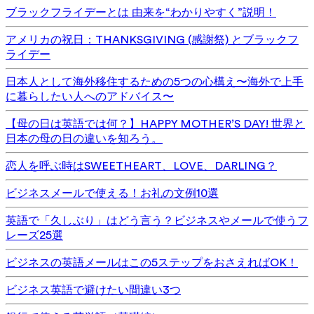
ブラックフライデーとは 由来を“わかりやすく”説明！
アメリカの祝日：THANKSGIVING (感謝祭) とブラックフ
ライデー
日本人として海外移住するための5つの心構え〜海外で上手
に暮らしたい人へのアドバイス〜
【母の日は英語では何？】HAPPY MOTHER’S DAY! 世界と
日本の母の日の違いを知ろう。
恋人を呼ぶ時はSWEETHEART、LOVE、DARLING？
ビジネスメールで使える！お礼の文例10選
英語で「久しぶり」はどう言う？ビジネスやメールで使うフ
レーズ25選
ビジネスの英語メールはこの5ステップをおさえればOK！
ビジネス英語で避けたい間違い3つ