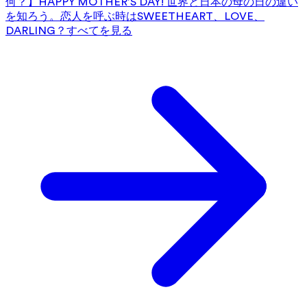
何？】HAPPY MOTHER’S DAY! 世界と日本の母の日の違い
を知ろう。
恋人を呼ぶ時はSWEETHEART、LOVE、
DARLING？
すべてを見る