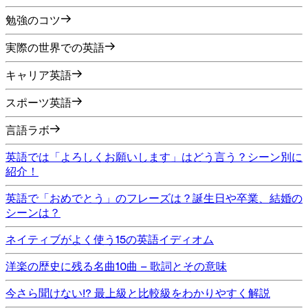
勉強のコツ
実際の世界での英語
キャリア英語
スポーツ英語
言語ラボ
英語では「よろしくお願いします」はどう言う？シーン別に
紹介！
英語で「おめでとう」のフレーズは？誕生日や卒業、結婚の
シーンは？
ネイティブがよく使う15の英語イディオム
洋楽の歴史に残る名曲10曲 – 歌詞とその意味
今さら聞けない!? 最上級と比較級をわかりやすく解説