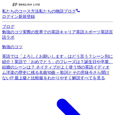
私たちのコース
方法
私たちの物語
ブログ
ログイン
新規登録
ブログ
勉強のコツ
実際の世界での英語
キャリア英語
スポーツ英語
言
語ラボ
勉強のコツ
英語では「よろしくお願いします」はどう言う？シーン別に
紹介！
英語で「おめでとう」のフレーズは？誕生日や卒業、
結婚のシーンは？
ネイティブがよく使う15の英語イディオ
ム
洋楽の歴史に残る名曲10曲 – 歌詞とその意味
今さら聞け
ない!? 最上級と比較級をわかりやすく解説
すべてを見る