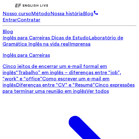
Nosso curso
Método
Nossa história
Blog
Entrar
Contratar
Blog
Inglês para Carreiras
Dicas de Estudo
Laboratório de
Gramática
Inglês na vida real
Imprensa
Inglês para Carreiras
Cinco jeitos de encerrar um e-mail formal em
inglês
“Trabalho” em inglês – diferenças entre “job”,
“work” e “office”
Como escrever um e-mail em
inglês
Diferenças entre “CV” e “Resumé”
Cinco expressões
para terminar uma reunião em inglês
Ver todos