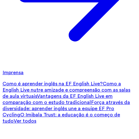
Imprensa
Como é aprender inglês na EF English Live?
Como a
English Live nutre amizade e compreensão com as salas
de aula virtuais
Vantagens da EF English Live em
comparação com o estudo tradicional
Força através da
diversidade: aprender inglês une a equipe EF Pro
Cycling
O Imibala Trust: a educação é o começo de
tudo
Ver todos