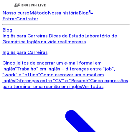
Nosso curso
Método
Nossa história
Blog
Entrar
Contratar
Blog
Inglês para Carreiras
Dicas de Estudo
Laboratório de
Gramática
Inglês na vida real
Imprensa
Inglês para Carreiras
Cinco jeitos de encerrar um e-mail formal em
inglês
“Trabalho” em inglês – diferenças entre “job”,
“work” e “office”
Como escrever um e-mail em
inglês
Diferenças entre “CV” e “Resumé”
Cinco expressões
para terminar uma reunião em inglês
Ver todos