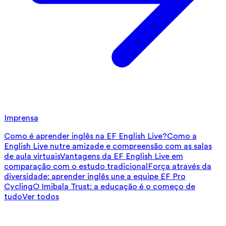
Imprensa
Como é aprender inglês na EF English Live?
Como a
English Live nutre amizade e compreensão com as salas
de aula virtuais
Vantagens da EF English Live em
comparação com o estudo tradicional
Força através da
diversidade: aprender inglês une a equipe EF Pro
Cycling
O Imibala Trust: a educação é o começo de
tudo
Ver todos