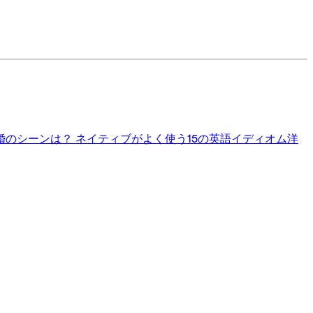
婚のシーンは？
ネイティブがよく使う15の英語イディオム
洋