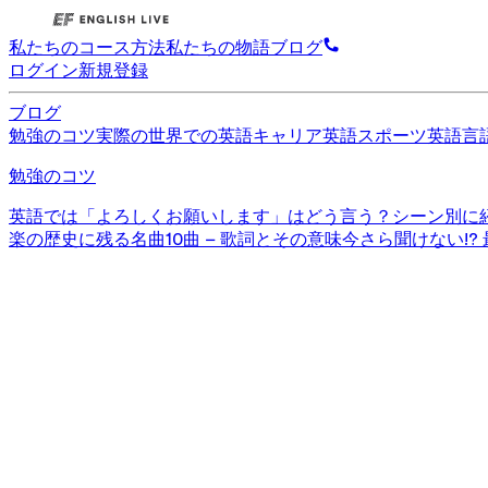
私たちのコース
方法
私たちの物語
ブログ
ログイン
新規登録
ブログ
勉強のコツ
実際の世界での英語
キャリア英語
スポーツ英語
言
勉強のコツ
英語では「よろしくお願いします」はどう言う？シーン別に
楽の歴史に残る名曲10曲 – 歌詞とその意味
今さら聞けない!?