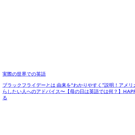
実際の世界での英語
ブラックフライデーとは 由来を“わかりやすく”説明！
アメリカ
らしたい人へのアドバイス〜
【母の日は英語では何？】HAPPY
る