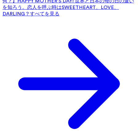
何？】HAPPY MOTHER’S DAY! 世界と日本の母の日の違い
を知ろう。
恋人を呼ぶ時はSWEETHEART、LOVE、
DARLING？
すべてを見る