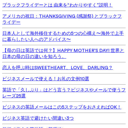
ブラックフライデーとは 由来を“わかりやすく”説明！
アメリカの祝日：THANKSGIVING (感謝祭) とブラックフ
ライデー
日本人として海外移住するための5つの心構え〜海外で上手
に暮らしたい人へのアドバイス〜
【母の日は英語では何？】HAPPY MOTHER’S DAY! 世界と
日本の母の日の違いを知ろう。
恋人を呼ぶ時はSWEETHEART、LOVE、DARLING？
ビジネスメールで使える！お礼の文例10選
英語で「久しぶり」はどう言う？ビジネスやメールで使うフ
レーズ25選
ビジネスの英語メールはこの5ステップをおさえればOK！
ビジネス英語で避けたい間違い3つ