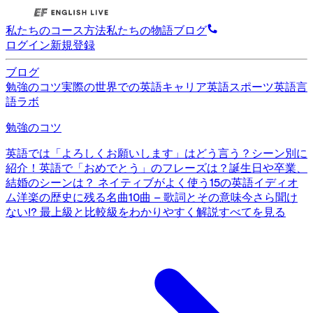
私たちのコース
方法
私たちの物語
ブログ
ログイン
新規登録
ブログ
勉強のコツ
実際の世界での英語
キャリア英語
スポーツ英語
言
語ラボ
勉強のコツ
英語では「よろしくお願いします」はどう言う？シーン別に
紹介！
英語で「おめでとう」のフレーズは？誕生日や卒業、
結婚のシーンは？
ネイティブがよく使う15の英語イディオ
ム
洋楽の歴史に残る名曲10曲 – 歌詞とその意味
今さら聞け
ない!? 最上級と比較級をわかりやすく解説
すべてを見る