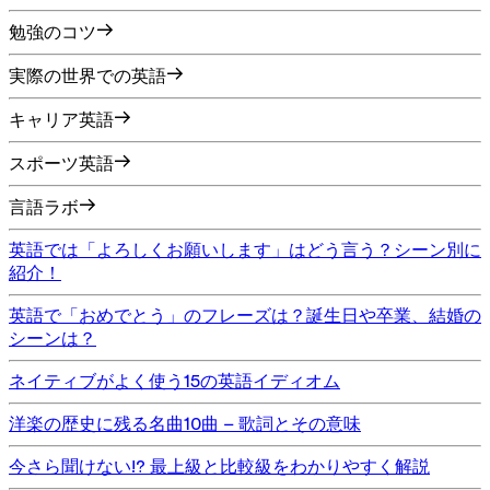
勉強のコツ
実際の世界での英語
キャリア英語
スポーツ英語
言語ラボ
英語では「よろしくお願いします」はどう言う？シーン別に
紹介！
英語で「おめでとう」のフレーズは？誕生日や卒業、結婚の
シーンは？
ネイティブがよく使う15の英語イディオム
洋楽の歴史に残る名曲10曲 – 歌詞とその意味
今さら聞けない!? 最上級と比較級をわかりやすく解説