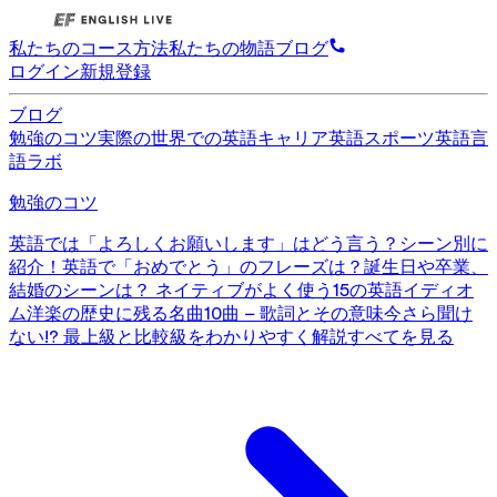
私たちのコース
方法
私たちの物語
ブログ
ログイン
新規登録
ブログ
勉強のコツ
実際の世界での英語
キャリア英語
スポーツ英語
言
語ラボ
勉強のコツ
英語では「よろしくお願いします」はどう言う？シーン別に
紹介！
英語で「おめでとう」のフレーズは？誕生日や卒業、
結婚のシーンは？
ネイティブがよく使う15の英語イディオ
ム
洋楽の歴史に残る名曲10曲 – 歌詞とその意味
今さら聞け
ない!? 最上級と比較級をわかりやすく解説
すべてを見る