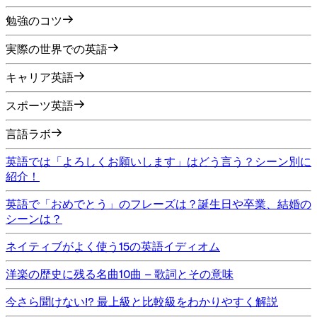
勉強のコツ
実際の世界での英語
キャリア英語
スポーツ英語
言語ラボ
英語では「よろしくお願いします」はどう言う？シーン別に
紹介！
英語で「おめでとう」のフレーズは？誕生日や卒業、結婚の
シーンは？
ネイティブがよく使う15の英語イディオム
洋楽の歴史に残る名曲10曲 – 歌詞とその意味
今さら聞けない!? 最上級と比較級をわかりやすく解説