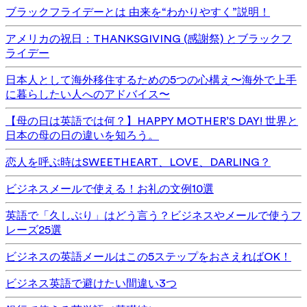
ブラックフライデーとは 由来を“わかりやすく”説明！
アメリカの祝日：THANKSGIVING (感謝祭) とブラックフ
ライデー
日本人として海外移住するための5つの心構え〜海外で上手
に暮らしたい人へのアドバイス〜
【母の日は英語では何？】HAPPY MOTHER’S DAY! 世界と
日本の母の日の違いを知ろう。
恋人を呼ぶ時はSWEETHEART、LOVE、DARLING？
ビジネスメールで使える！お礼の文例10選
英語で「久しぶり」はどう言う？ビジネスやメールで使うフ
レーズ25選
ビジネスの英語メールはこの5ステップをおさえればOK！
ビジネス英語で避けたい間違い3つ