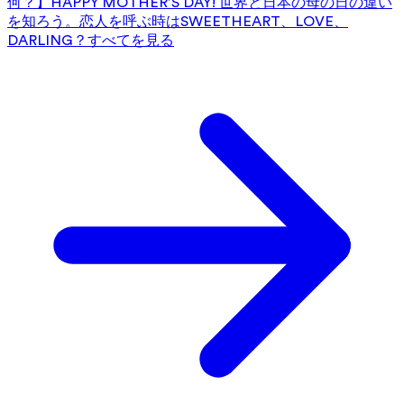
何？】HAPPY MOTHER’S DAY! 世界と日本の母の日の違い
を知ろう。
恋人を呼ぶ時はSWEETHEART、LOVE、
DARLING？
すべてを見る