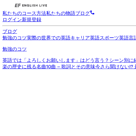
私たちのコース
方法
私たちの物語
ブログ
ログイン
新規登録
ブログ
勉強のコツ
実際の世界での英語
キャリア英語
スポーツ英語
言
勉強のコツ
英語では「よろしくお願いします」はどう言う？シーン別に
楽の歴史に残る名曲10曲 – 歌詞とその意味
今さら聞けない!?