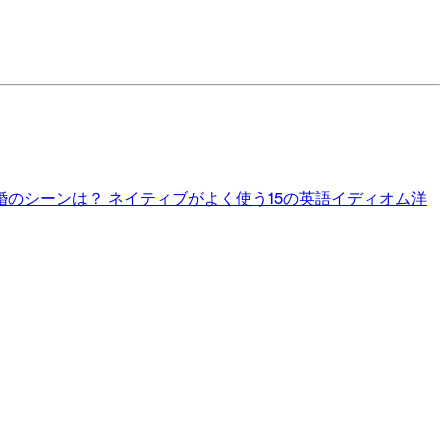
婚のシーンは？
ネイティブがよく使う15の英語イディオム
洋