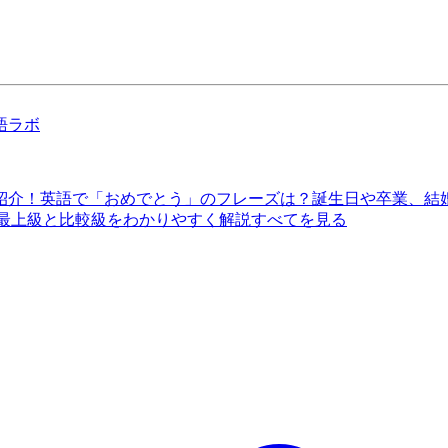
語ラボ
紹介！
英語で「おめでとう」のフレーズは？誕生日や卒業、結
 最上級と比較級をわかりやすく解説
すべてを見る