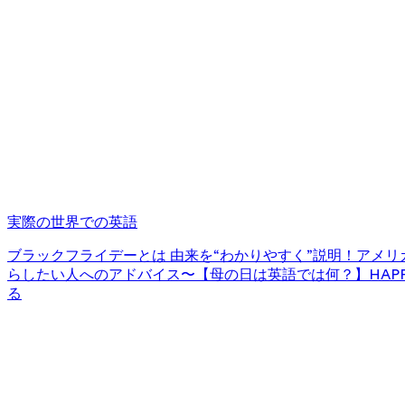
実際の世界での英語
ブラックフライデーとは 由来を“わかりやすく”説明！
アメリカ
らしたい人へのアドバイス〜
【母の日は英語では何？】HAPPY
る