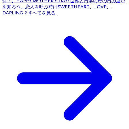
何？】HAPPY MOTHER’S DAY! 世界と日本の母の日の違い
を知ろう。
恋人を呼ぶ時はSWEETHEART、LOVE、
DARLING？
すべてを見る