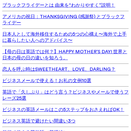
ブラックフライデーとは 由来を“わかりやすく”説明！
アメリカの祝日：THANKSGIVING (感謝祭) とブラックフ
ライデー
日本人として海外移住するための5つの心構え〜海外で上手
に暮らしたい人へのアドバイス〜
【母の日は英語では何？】HAPPY MOTHER’S DAY! 世界と
日本の母の日の違いを知ろう。
恋人を呼ぶ時はSWEETHEART、LOVE、DARLING？
ビジネスメールで使える！お礼の文例10選
英語で「久しぶり」はどう言う？ビジネスやメールで使うフ
レーズ25選
ビジネスの英語メールはこの5ステップをおさえればOK！
ビジネス英語で避けたい間違い3つ