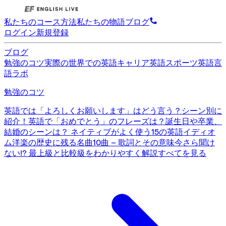
私たちのコース
方法
私たちの物語
ブログ
ログイン
新規登録
ブログ
勉強のコツ
実際の世界での英語
キャリア英語
スポーツ英語
言
語ラボ
勉強のコツ
英語では「よろしくお願いします」はどう言う？シーン別に
紹介！
英語で「おめでとう」のフレーズは？誕生日や卒業、
結婚のシーンは？
ネイティブがよく使う15の英語イディオ
ム
洋楽の歴史に残る名曲10曲 – 歌詞とその意味
今さら聞け
ない!? 最上級と比較級をわかりやすく解説
すべてを見る