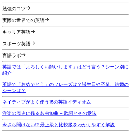
勉強のコツ
実際の世界での英語
キャリア英語
スポーツ英語
言語ラボ
英語では「よろしくお願いします」はどう言う？シーン別に
紹介！
英語で「おめでとう」のフレーズは？誕生日や卒業、結婚の
シーンは？
ネイティブがよく使う15の英語イディオム
洋楽の歴史に残る名曲10曲 – 歌詞とその意味
今さら聞けない!? 最上級と比較級をわかりやすく解説