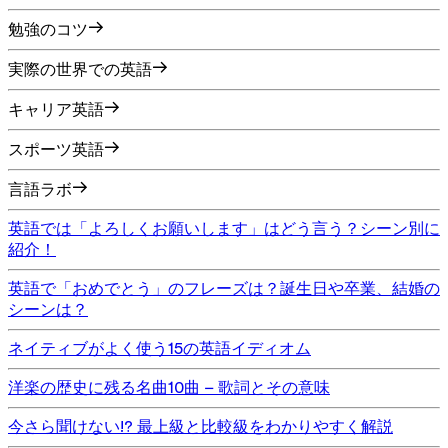
勉強のコツ
実際の世界での英語
キャリア英語
スポーツ英語
言語ラボ
英語では「よろしくお願いします」はどう言う？シーン別に
紹介！
英語で「おめでとう」のフレーズは？誕生日や卒業、結婚の
シーンは？
ネイティブがよく使う15の英語イディオム
洋楽の歴史に残る名曲10曲 – 歌詞とその意味
今さら聞けない!? 最上級と比較級をわかりやすく解説