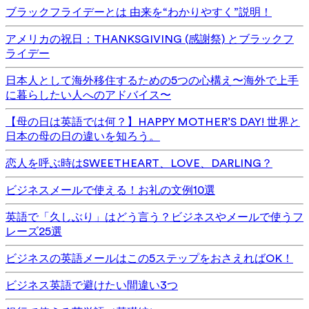
ブラックフライデーとは 由来を“わかりやすく”説明！
アメリカの祝日：THANKSGIVING (感謝祭) とブラックフ
ライデー
日本人として海外移住するための5つの心構え〜海外で上手
に暮らしたい人へのアドバイス〜
【母の日は英語では何？】HAPPY MOTHER’S DAY! 世界と
日本の母の日の違いを知ろう。
恋人を呼ぶ時はSWEETHEART、LOVE、DARLING？
ビジネスメールで使える！お礼の文例10選
英語で「久しぶり」はどう言う？ビジネスやメールで使うフ
レーズ25選
ビジネスの英語メールはこの5ステップをおさえればOK！
ビジネス英語で避けたい間違い3つ