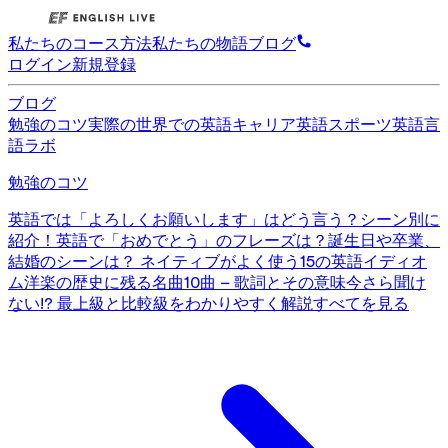
私たちのコース
方法
私たちの物語
ブログ
ログイン
新規登録
ブログ
勉強のコツ
実際の世界での英語
キャリア英語
スポーツ英語
言
語ラボ
勉強のコツ
英語では「よろしくお願いします」はどう言う？シーン別に
紹介！
英語で「おめでとう」のフレーズは？誕生日や卒業、
結婚のシーンは？
ネイティブがよく使う15の英語イディオ
ム
洋楽の歴史に残る名曲10曲 – 歌詞とその意味
今さら聞け
ない!? 最上級と比較級をわかりやすく解説
すべてを見る