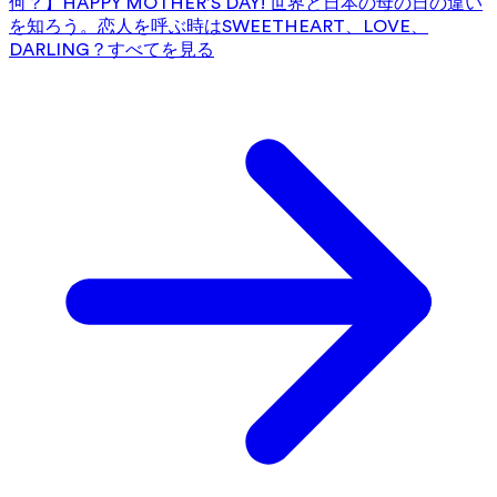
何？】HAPPY MOTHER’S DAY! 世界と日本の母の日の違い
を知ろう。
恋人を呼ぶ時はSWEETHEART、LOVE、
DARLING？
すべてを見る