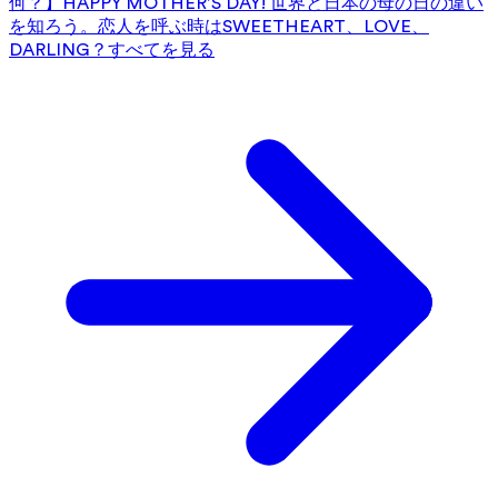
何？】HAPPY MOTHER’S DAY! 世界と日本の母の日の違い
を知ろう。
恋人を呼ぶ時はSWEETHEART、LOVE、
DARLING？
すべてを見る