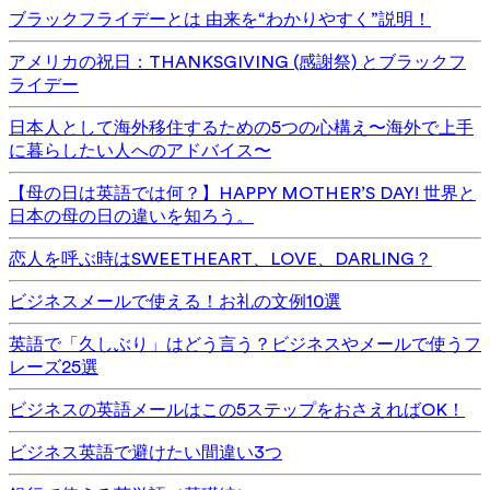
ブラックフライデーとは 由来を“わかりやすく”説明！
アメリカの祝日：THANKSGIVING (感謝祭) とブラックフ
ライデー
日本人として海外移住するための5つの心構え〜海外で上手
に暮らしたい人へのアドバイス〜
【母の日は英語では何？】HAPPY MOTHER’S DAY! 世界と
日本の母の日の違いを知ろう。
恋人を呼ぶ時はSWEETHEART、LOVE、DARLING？
ビジネスメールで使える！お礼の文例10選
英語で「久しぶり」はどう言う？ビジネスやメールで使うフ
レーズ25選
ビジネスの英語メールはこの5ステップをおさえればOK！
ビジネス英語で避けたい間違い3つ