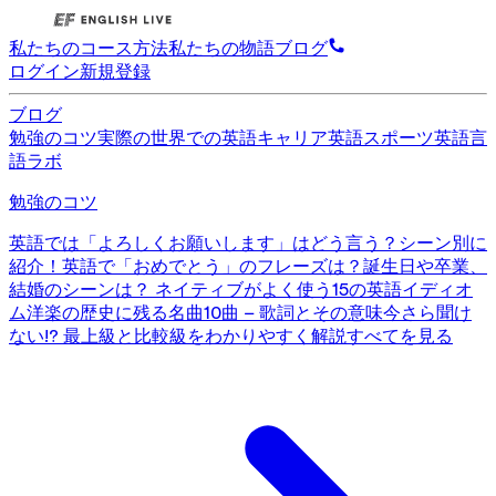
私たちのコース
方法
私たちの物語
ブログ
ログイン
新規登録
ブログ
勉強のコツ
実際の世界での英語
キャリア英語
スポーツ英語
言
語ラボ
勉強のコツ
英語では「よろしくお願いします」はどう言う？シーン別に
紹介！
英語で「おめでとう」のフレーズは？誕生日や卒業、
結婚のシーンは？
ネイティブがよく使う15の英語イディオ
ム
洋楽の歴史に残る名曲10曲 – 歌詞とその意味
今さら聞け
ない!? 最上級と比較級をわかりやすく解説
すべてを見る