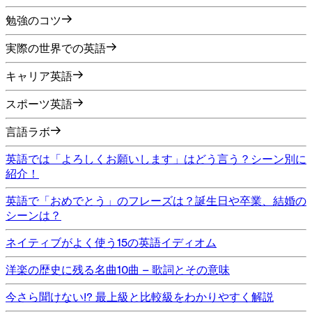
勉強のコツ
実際の世界での英語
キャリア英語
スポーツ英語
言語ラボ
英語では「よろしくお願いします」はどう言う？シーン別に
紹介！
英語で「おめでとう」のフレーズは？誕生日や卒業、結婚の
シーンは？
ネイティブがよく使う15の英語イディオム
洋楽の歴史に残る名曲10曲 – 歌詞とその意味
今さら聞けない!? 最上級と比較級をわかりやすく解説