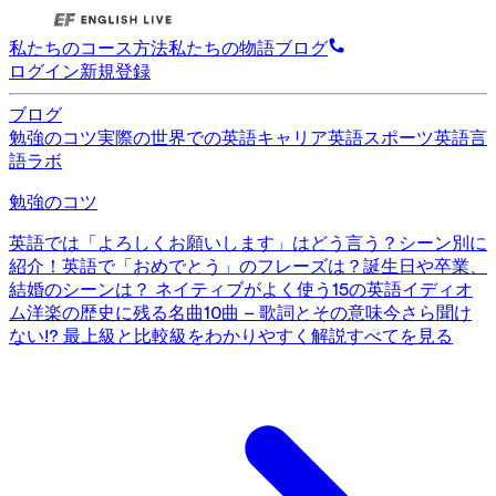
私たちのコース
方法
私たちの物語
ブログ
ログイン
新規登録
ブログ
勉強のコツ
実際の世界での英語
キャリア英語
スポーツ英語
言
語ラボ
勉強のコツ
英語では「よろしくお願いします」はどう言う？シーン別に
紹介！
英語で「おめでとう」のフレーズは？誕生日や卒業、
結婚のシーンは？
ネイティブがよく使う15の英語イディオ
ム
洋楽の歴史に残る名曲10曲 – 歌詞とその意味
今さら聞け
ない!? 最上級と比較級をわかりやすく解説
すべてを見る