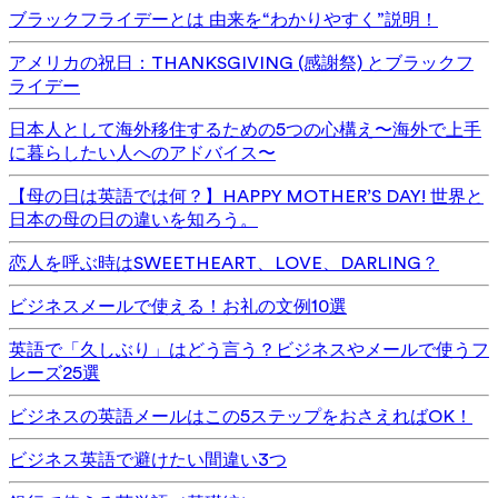
ブラックフライデーとは 由来を“わかりやすく”説明！
アメリカの祝日：THANKSGIVING (感謝祭) とブラックフ
ライデー
日本人として海外移住するための5つの心構え〜海外で上手
に暮らしたい人へのアドバイス〜
【母の日は英語では何？】HAPPY MOTHER’S DAY! 世界と
日本の母の日の違いを知ろう。
恋人を呼ぶ時はSWEETHEART、LOVE、DARLING？
ビジネスメールで使える！お礼の文例10選
英語で「久しぶり」はどう言う？ビジネスやメールで使うフ
レーズ25選
ビジネスの英語メールはこの5ステップをおさえればOK！
ビジネス英語で避けたい間違い3つ