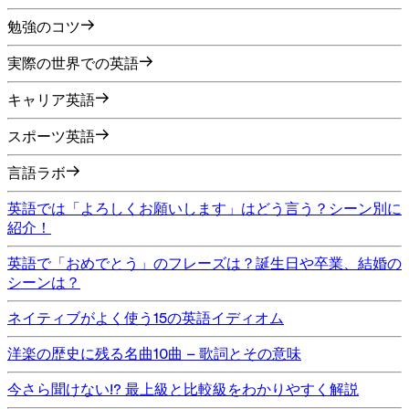
勉強のコツ
実際の世界での英語
キャリア英語
スポーツ英語
言語ラボ
英語では「よろしくお願いします」はどう言う？シーン別に
紹介！
英語で「おめでとう」のフレーズは？誕生日や卒業、結婚の
シーンは？
ネイティブがよく使う15の英語イディオム
洋楽の歴史に残る名曲10曲 – 歌詞とその意味
今さら聞けない!? 最上級と比較級をわかりやすく解説