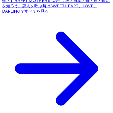
何？】HAPPY MOTHER’S DAY! 世界と日本の母の日の違い
を知ろう。
恋人を呼ぶ時はSWEETHEART、LOVE、
DARLING？
すべてを見る