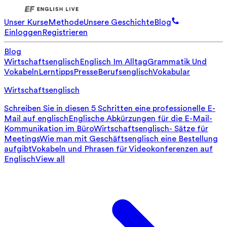
Unser Kurse
Methode
Unsere Geschichte
Blog
Einloggen
Registrieren
Blog
Wirtschaftsenglisch
Englisch Im Alltag
Grammatik Und
Vokabeln
Lerntipps
Presse
Berufsenglisch
Vokabular
Wirtschaftsenglisch
Schreiben Sie in diesen 5 Schritten eine professionelle E-
Mail auf englisch
Englische Abkürzungen für die E-Mail-
Kommunikation im Büro
Wirtschaftsenglisch- Sätze für
Meetings
Wie man mit Geschäftsenglisch eine Bestellung
aufgibt
Vokabeln und Phrasen für Videokonferenzen auf
Englisch
View all