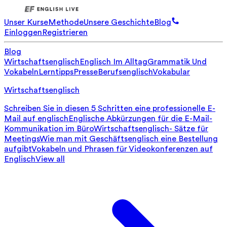
Unser Kurse
Methode
Unsere Geschichte
Blog
Einloggen
Registrieren
Blog
Wirtschaftsenglisch
Englisch Im Alltag
Grammatik Und
Vokabeln
Lerntipps
Presse
Berufsenglisch
Vokabular
Wirtschaftsenglisch
Schreiben Sie in diesen 5 Schritten eine professionelle E-
Mail auf englisch
Englische Abkürzungen für die E-Mail-
Kommunikation im Büro
Wirtschaftsenglisch- Sätze für
Meetings
Wie man mit Geschäftsenglisch eine Bestellung
aufgibt
Vokabeln und Phrasen für Videokonferenzen auf
Englisch
View all