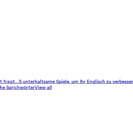
it fragt…
5 unterhaltsame Spiele, um Ihr Englisch zu verbesse
che Sprichwörter
View all