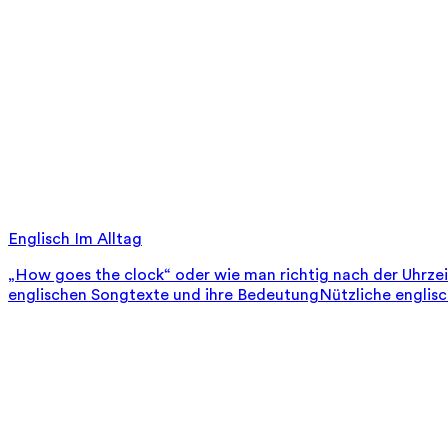
Englisch Im Alltag
„How goes the clock“ oder wie man richtig nach der Uhrze
englischen Songtexte und ihre Bedeutung
Nützliche englis