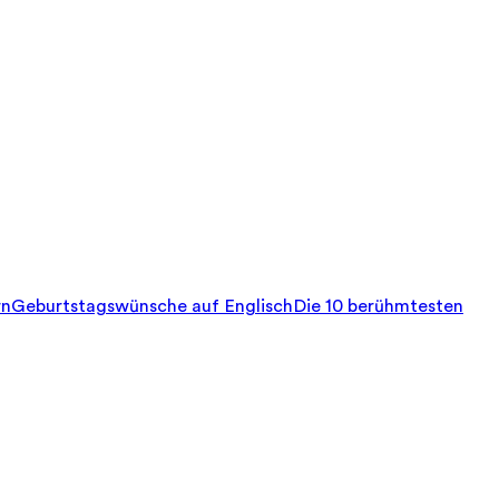
rn
Geburtstagswünsche auf Englisch
Die 10 berühmtesten