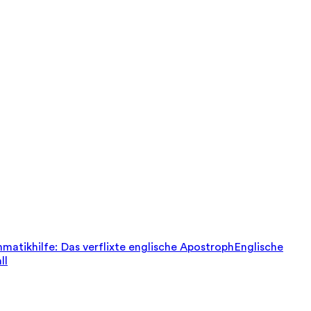
matikhilfe: Das verflixte englische Apostroph
Englische
ll