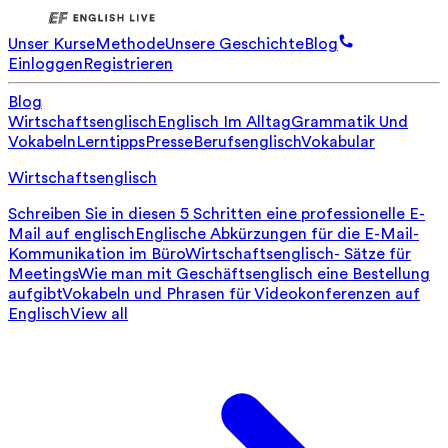
Unser Kurse
Methode
Unsere Geschichte
Blog
Einloggen
Registrieren
Blog
Wirtschaftsenglisch
Englisch Im Alltag
Grammatik Und
Vokabeln
Lerntipps
Presse
Berufsenglisch
Vokabular
Wirtschaftsenglisch
Schreiben Sie in diesen 5 Schritten eine professionelle E-
Mail auf englisch
Englische Abkürzungen für die E-Mail-
Kommunikation im Büro
Wirtschaftsenglisch- Sätze für
Meetings
Wie man mit Geschäftsenglisch eine Bestellung
aufgibt
Vokabeln und Phrasen für Videokonferenzen auf
Englisch
View all