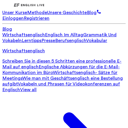
Unser Kurse
Methode
Unsere Geschichte
Blog
Einloggen
Registrieren
Blog
Wirtschaftsenglisch
Englisch Im Alltag
Grammatik Und
Vokabeln
Lerntipps
Presse
Berufsenglisch
Vokabular
Wirtschaftsenglisch
Schreiben Sie in diesen 5 Schritten eine professionelle E-
Mail auf englisch
Englische Abkürzungen für die E-Mail-
Kommunikation im Büro
Wirtschaftsenglisch- Sätze für
Meetings
Wie man mit Geschäftsenglisch eine Bestellung
aufgibt
Vokabeln und Phrasen für Videokonferenzen auf
Englisch
View all