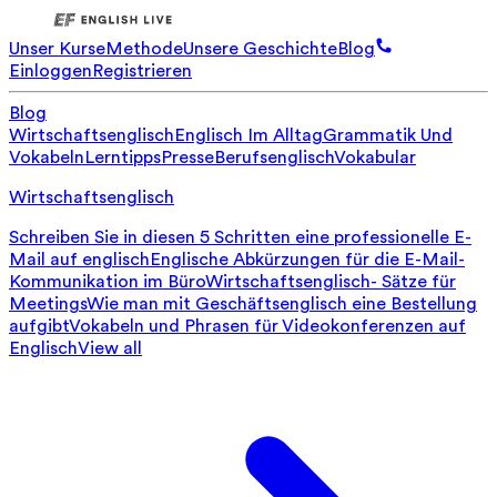
Unser Kurse
Methode
Unsere Geschichte
Blog
Einloggen
Registrieren
Blog
Wirtschaftsenglisch
Englisch Im Alltag
Grammatik Und
Vokabeln
Lerntipps
Presse
Berufsenglisch
Vokabular
Wirtschaftsenglisch
Schreiben Sie in diesen 5 Schritten eine professionelle E-
Mail auf englisch
Englische Abkürzungen für die E-Mail-
Kommunikation im Büro
Wirtschaftsenglisch- Sätze für
Meetings
Wie man mit Geschäftsenglisch eine Bestellung
aufgibt
Vokabeln und Phrasen für Videokonferenzen auf
Englisch
View all