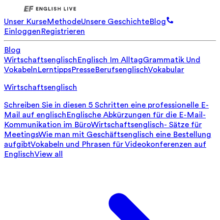
Unser Kurse
Methode
Unsere Geschichte
Blog
Einloggen
Registrieren
Blog
Wirtschaftsenglisch
Englisch Im Alltag
Grammatik Und
Vokabeln
Lerntipps
Presse
Berufsenglisch
Vokabular
Wirtschaftsenglisch
Schreiben Sie in diesen 5 Schritten eine professionelle E-
Mail auf englisch
Englische Abkürzungen für die E-Mail-
Kommunikation im Büro
Wirtschaftsenglisch- Sätze für
Meetings
Wie man mit Geschäftsenglisch eine Bestellung
aufgibt
Vokabeln und Phrasen für Videokonferenzen auf
Englisch
View all