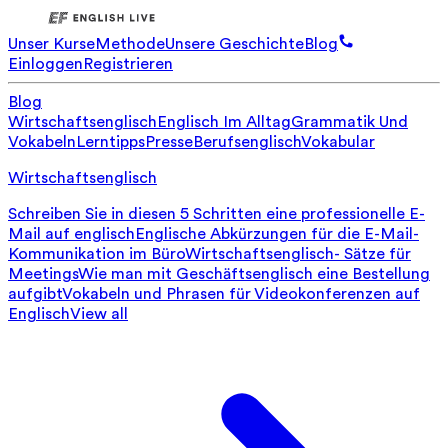
Unser Kurse
Methode
Unsere Geschichte
Blog
Einloggen
Registrieren
Blog
Wirtschaftsenglisch
Englisch Im Alltag
Grammatik Und
Vokabeln
Lerntipps
Presse
Berufsenglisch
Vokabular
Wirtschaftsenglisch
Schreiben Sie in diesen 5 Schritten eine professionelle E-
Mail auf englisch
Englische Abkürzungen für die E-Mail-
Kommunikation im Büro
Wirtschaftsenglisch- Sätze für
Meetings
Wie man mit Geschäftsenglisch eine Bestellung
aufgibt
Vokabeln und Phrasen für Videokonferenzen auf
Englisch
View all