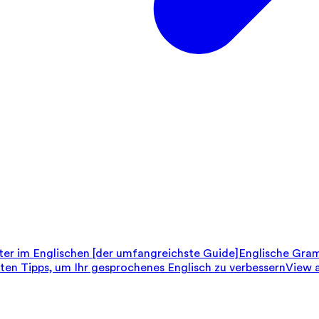
er im Englischen [der umfangreichste Guide]
Englische Gram
sten Tipps, um Ihr gesprochenes Englisch zu verbessern
View a