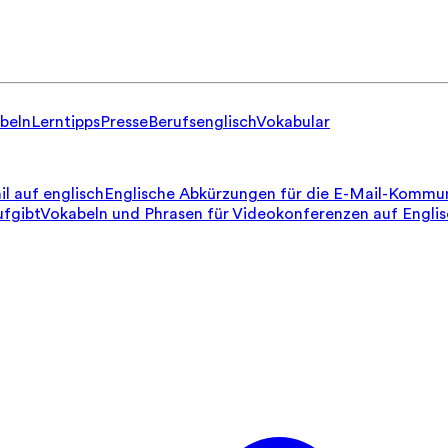
beln
Lerntipps
Presse
Berufsenglisch
Vokabular
il auf englisch
Englische Abkürzungen für die E-Mail-Kommun
ufgibt
Vokabeln und Phrasen für Videokonferenzen auf Engli