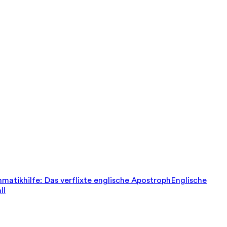
matikhilfe: Das verflixte englische Apostroph
Englische
ll