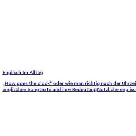
Englisch Im Alltag
„How goes the clock“ oder wie man richtig nach der Uhrze
englischen Songtexte und ihre Bedeutung
Nützliche englis