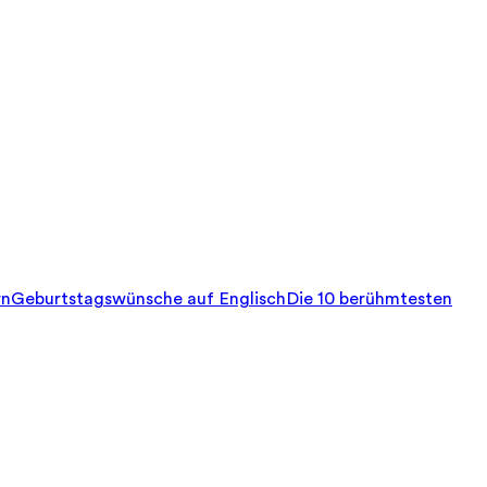
rn
Geburtstagswünsche auf Englisch
Die 10 berühmtesten