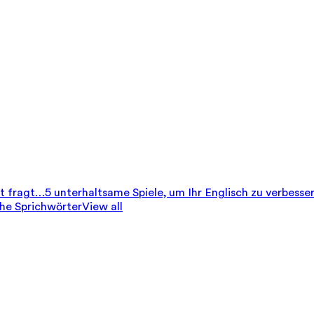
it fragt…
5 unterhaltsame Spiele, um Ihr Englisch zu verbesse
che Sprichwörter
View all