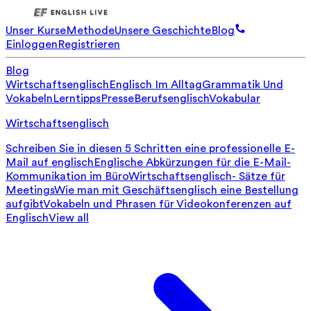
Unser Kurse
Methode
Unsere Geschichte
Blog
Einloggen
Registrieren
Blog
Wirtschaftsenglisch
Englisch Im Alltag
Grammatik Und
Vokabeln
Lerntipps
Presse
Berufsenglisch
Vokabular
Wirtschaftsenglisch
Schreiben Sie in diesen 5 Schritten eine professionelle E-
Mail auf englisch
Englische Abkürzungen für die E-Mail-
Kommunikation im Büro
Wirtschaftsenglisch- Sätze für
Meetings
Wie man mit Geschäftsenglisch eine Bestellung
aufgibt
Vokabeln und Phrasen für Videokonferenzen auf
Englisch
View all