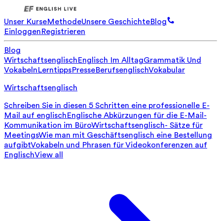
Unser Kurse
Methode
Unsere Geschichte
Blog
Einloggen
Registrieren
Blog
Wirtschaftsenglisch
Englisch Im Alltag
Grammatik Und
Vokabeln
Lerntipps
Presse
Berufsenglisch
Vokabular
Wirtschaftsenglisch
Schreiben Sie in diesen 5 Schritten eine professionelle E-
Mail auf englisch
Englische Abkürzungen für die E-Mail-
Kommunikation im Büro
Wirtschaftsenglisch- Sätze für
Meetings
Wie man mit Geschäftsenglisch eine Bestellung
aufgibt
Vokabeln und Phrasen für Videokonferenzen auf
Englisch
View all