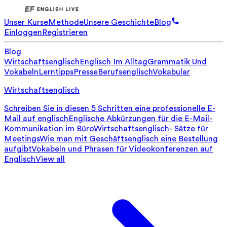
Unser Kurse
Methode
Unsere Geschichte
Blog
Einloggen
Registrieren
Blog
Wirtschaftsenglisch
Englisch Im Alltag
Grammatik Und
Vokabeln
Lerntipps
Presse
Berufsenglisch
Vokabular
Wirtschaftsenglisch
Schreiben Sie in diesen 5 Schritten eine professionelle E-
Mail auf englisch
Englische Abkürzungen für die E-Mail-
Kommunikation im Büro
Wirtschaftsenglisch- Sätze für
Meetings
Wie man mit Geschäftsenglisch eine Bestellung
aufgibt
Vokabeln und Phrasen für Videokonferenzen auf
Englisch
View all