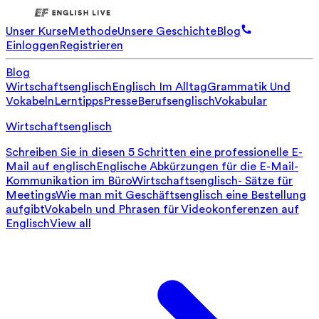
Unser Kurse
Methode
Unsere Geschichte
Blog
Einloggen
Registrieren
Blog
Wirtschaftsenglisch
Englisch Im Alltag
Grammatik Und
Vokabeln
Lerntipps
Presse
Berufsenglisch
Vokabular
Wirtschaftsenglisch
Schreiben Sie in diesen 5 Schritten eine professionelle E-
Mail auf englisch
Englische Abkürzungen für die E-Mail-
Kommunikation im Büro
Wirtschaftsenglisch- Sätze für
Meetings
Wie man mit Geschäftsenglisch eine Bestellung
aufgibt
Vokabeln und Phrasen für Videokonferenzen auf
Englisch
View all