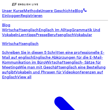
Unser Kurse
Methode
Unsere Geschichte
Blog
Einloggen
Registrieren
Blog
Wirtschaftsenglisch
Englisch Im Alltag
Grammatik Und
Vokabeln
Lerntipps
Presse
Berufsenglisch
Vokabular
Wirtschaftsenglisch
Schreiben Sie in diesen 5 Schritten eine professionelle E-
Mail auf englisch
Englische Abkürzungen für die E-Mail-
Kommunikation im Büro
Wirtschaftsenglisch- Sätze für
Meetings
Wie man mit Geschäftsenglisch eine Bestellung
aufgibt
Vokabeln und Phrasen für Videokonferenzen auf
Englisch
View all