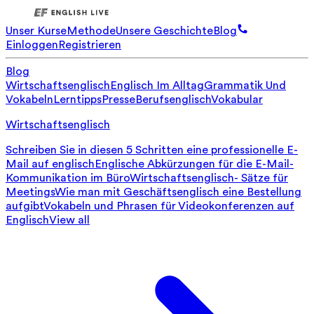
Unser Kurse
Methode
Unsere Geschichte
Blog
Einloggen
Registrieren
Blog
Wirtschaftsenglisch
Englisch Im Alltag
Grammatik Und
Vokabeln
Lerntipps
Presse
Berufsenglisch
Vokabular
Wirtschaftsenglisch
Schreiben Sie in diesen 5 Schritten eine professionelle E-
Mail auf englisch
Englische Abkürzungen für die E-Mail-
Kommunikation im Büro
Wirtschaftsenglisch- Sätze für
Meetings
Wie man mit Geschäftsenglisch eine Bestellung
aufgibt
Vokabeln und Phrasen für Videokonferenzen auf
Englisch
View all