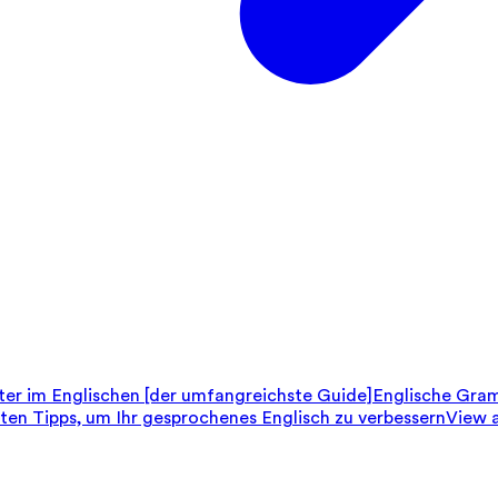
er im Englischen [der umfangreichste Guide]
Englische Gram
sten Tipps, um Ihr gesprochenes Englisch zu verbessern
View a