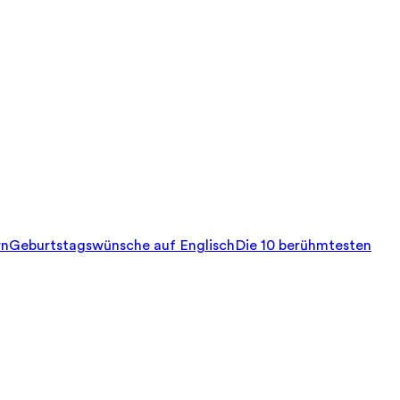
rn
Geburtstagswünsche auf Englisch
Die 10 berühmtesten