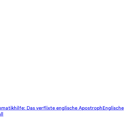
matikhilfe: Das verflixte englische Apostroph
Englische
ll