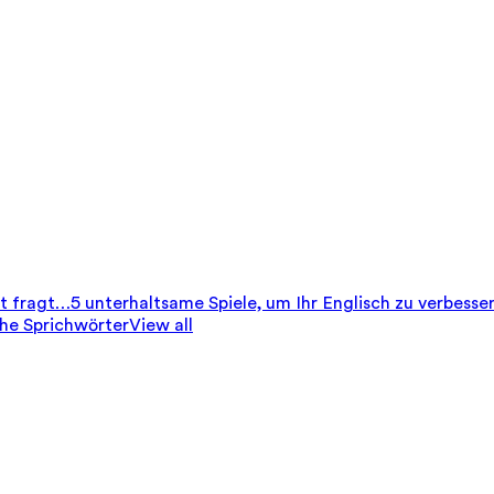
it fragt…
5 unterhaltsame Spiele, um Ihr Englisch zu verbesse
che Sprichwörter
View all