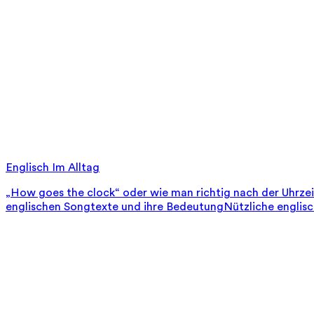
Englisch Im Alltag
„How goes the clock“ oder wie man richtig nach der Uhrze
englischen Songtexte und ihre Bedeutung
Nützliche englis