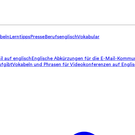
beln
Lerntipps
Presse
Berufsenglisch
Vokabular
il auf englisch
Englische Abkürzungen für die E-Mail-Kommun
ufgibt
Vokabeln und Phrasen für Videokonferenzen auf Engli