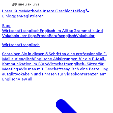
Unser Kurse
Methode
Unsere Geschichte
Blog
Einloggen
Registrieren
Blog
Wirtschaftsenglisch
Englisch Im Alltag
Grammatik Und
Vokabeln
Lerntipps
Presse
Berufsenglisch
Vokabular
Wirtschaftsenglisch
Schreiben Sie in diesen 5 Schritten eine professionelle E-
Mail auf englisch
Englische Abkürzungen für die E-Mail-
Kommunikation im Büro
Wirtschaftsenglisch- Sätze für
Meetings
Wie man mit Geschäftsenglisch eine Bestellung
aufgibt
Vokabeln und Phrasen für Videokonferenzen auf
Englisch
View all