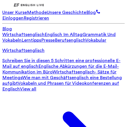
Unser Kurse
Methode
Unsere Geschichte
Blog
Einloggen
Registrieren
Blog
Wirtschaftsenglisch
Englisch Im Alltag
Grammatik Und
Vokabeln
Lerntipps
Presse
Berufsenglisch
Vokabular
Wirtschaftsenglisch
Schreiben Sie in diesen 5 Schritten eine professionelle E-
Mail auf englisch
Englische Abkürzungen für die E-Mail-
Kommunikation im Büro
Wirtschaftsenglisch- Sätze für
Meetings
Wie man mit Geschäftsenglisch eine Bestellung
aufgibt
Vokabeln und Phrasen für Videokonferenzen auf
Englisch
View all