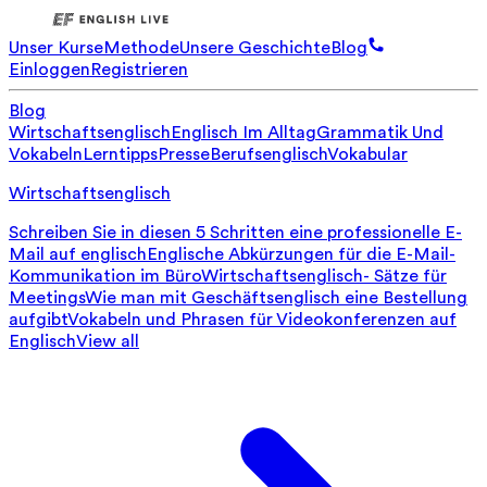
Unser Kurse
Methode
Unsere Geschichte
Blog
Einloggen
Registrieren
Blog
Wirtschaftsenglisch
Englisch Im Alltag
Grammatik Und
Vokabeln
Lerntipps
Presse
Berufsenglisch
Vokabular
Wirtschaftsenglisch
Schreiben Sie in diesen 5 Schritten eine professionelle E-
Mail auf englisch
Englische Abkürzungen für die E-Mail-
Kommunikation im Büro
Wirtschaftsenglisch- Sätze für
Meetings
Wie man mit Geschäftsenglisch eine Bestellung
aufgibt
Vokabeln und Phrasen für Videokonferenzen auf
Englisch
View all