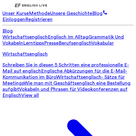
Unser Kurse
Methode
Unsere Geschichte
Blog
Einloggen
Registrieren
Blog
Wirtschaftsenglisch
Englisch Im Alltag
Grammatik Und
Vokabeln
Lerntipps
Presse
Berufsenglisch
Vokabular
Wirtschaftsenglisch
Schreiben Sie in diesen 5 Schritten eine professionelle E-
Mail auf englisch
Englische Abkürzungen für die E-Mail-
Kommunikation im Büro
Wirtschaftsenglisch- Sätze für
Meetings
Wie man mit Geschäftsenglisch eine Bestellung
aufgibt
Vokabeln und Phrasen für Videokonferenzen auf
Englisch
View all