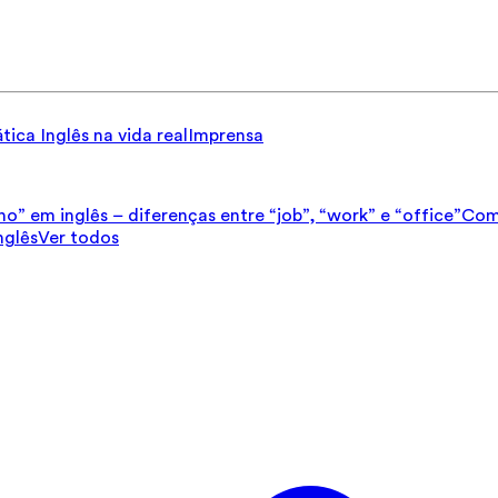
tica
Inglês na vida real
Imprensa
ho” em inglês – diferenças entre “job”, “work” e “office”
Como
nglês
Ver todos