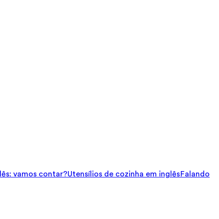
ês: vamos contar?
Utensílios de cozinha em inglês
Falando