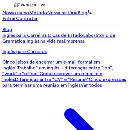
Nosso curso
Método
Nossa história
Blog
Entrar
Contratar
Blog
Inglês para Carreiras
Dicas de Estudo
Laboratório de
Gramática
Inglês na vida real
Imprensa
Inglês para Carreiras
Cinco jeitos de encerrar um e-mail formal em
inglês
“Trabalho” em inglês – diferenças entre “job”,
“work” e “office”
Como escrever um e-mail em
inglês
Diferenças entre “CV” e “Resumé”
Cinco expressões
para terminar uma reunião em inglês
Ver todos