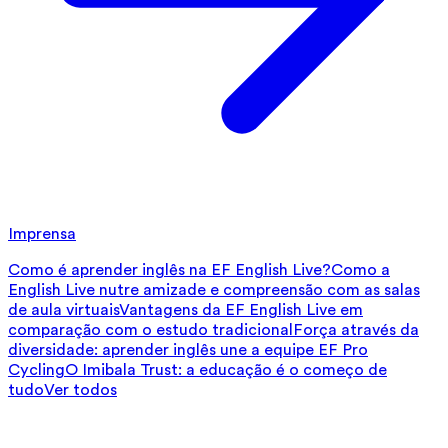
Imprensa
Como é aprender inglês na EF English Live?
Como a
English Live nutre amizade e compreensão com as salas
de aula virtuais
Vantagens da EF English Live em
comparação com o estudo tradicional
Força através da
diversidade: aprender inglês une a equipe EF Pro
Cycling
O Imibala Trust: a educação é o começo de
tudo
Ver todos