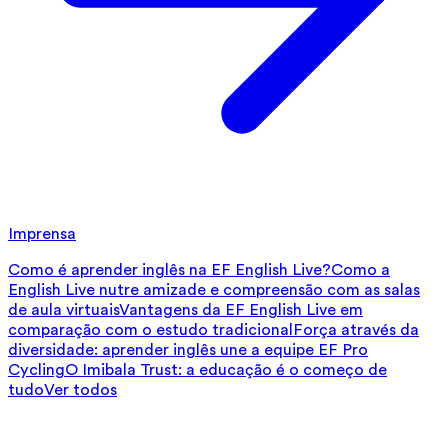
Imprensa
Como é aprender inglês na EF English Live?
Como a
English Live nutre amizade e compreensão com as salas
de aula virtuais
Vantagens da EF English Live em
comparação com o estudo tradicional
Força através da
diversidade: aprender inglês une a equipe EF Pro
Cycling
O Imibala Trust: a educação é o começo de
tudo
Ver todos