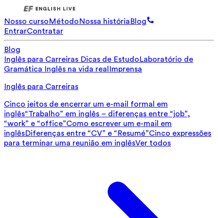
Nosso curso
Método
Nossa história
Blog
Entrar
Contratar
Blog
Inglês para Carreiras
Dicas de Estudo
Laboratório de
Gramática
Inglês na vida real
Imprensa
Inglês para Carreiras
Cinco jeitos de encerrar um e-mail formal em
inglês
“Trabalho” em inglês – diferenças entre “job”,
“work” e “office”
Como escrever um e-mail em
inglês
Diferenças entre “CV” e “Resumé”
Cinco expressões
para terminar uma reunião em inglês
Ver todos