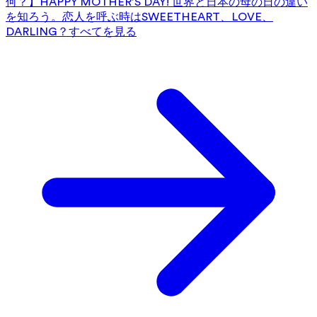
何？】HAPPY MOTHER’S DAY! 世界と日本の母の日の違い
を知ろう。
恋人を呼ぶ時はSWEETHEART、LOVE、
DARLING？
すべてを見る