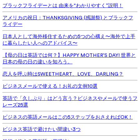
ブラックフライデーとは 由来を“わかりやすく”説明！
アメリカの祝日：THANKSGIVING (感謝祭) とブラックフ
ライデー
日本人として海外移住するための5つの心構え〜海外で上手
に暮らしたい人へのアドバイス〜
【母の日は英語では何？】HAPPY MOTHER’S DAY! 世界と
日本の母の日の違いを知ろう。
恋人を呼ぶ時はSWEETHEART、LOVE、DARLING？
ビジネスメールで使える！お礼の文例10選
英語で「久しぶり」はどう言う？ビジネスやメールで使うフ
レーズ25選
ビジネスの英語メールはこの5ステップをおさえればOK！
ビジネス英語で避けたい間違い3つ