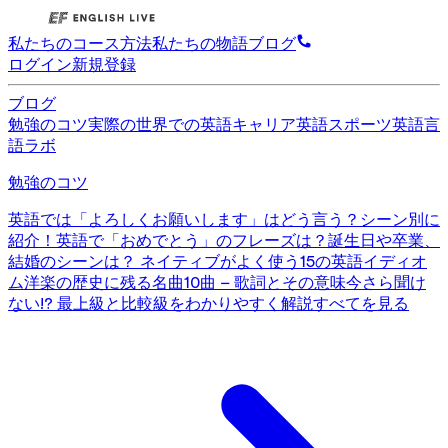
私たちのコース
方法
私たちの物語
ブログ
ログイン
新規登録
ブログ
勉強のコツ
実際の世界での英語
キャリア英語
スポーツ英語
言
語ラボ
勉強のコツ
英語では「よろしくお願いします」はどう言う？シーン別に
紹介！
英語で「おめでとう」のフレーズは？誕生日や卒業、
結婚のシーンは？
ネイティブがよく使う15の英語イディオ
ム
洋楽の歴史に残る名曲10曲 – 歌詞とその意味
今さら聞け
ない!? 最上級と比較級をわかりやすく解説
すべてを見る