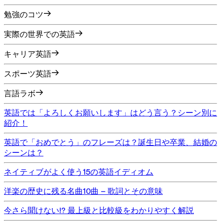
勉強のコツ
実際の世界での英語
キャリア英語
スポーツ英語
言語ラボ
英語では「よろしくお願いします」はどう言う？シーン別に
紹介！
英語で「おめでとう」のフレーズは？誕生日や卒業、結婚の
シーンは？
ネイティブがよく使う15の英語イディオム
洋楽の歴史に残る名曲10曲 – 歌詞とその意味
今さら聞けない!? 最上級と比較級をわかりやすく解説