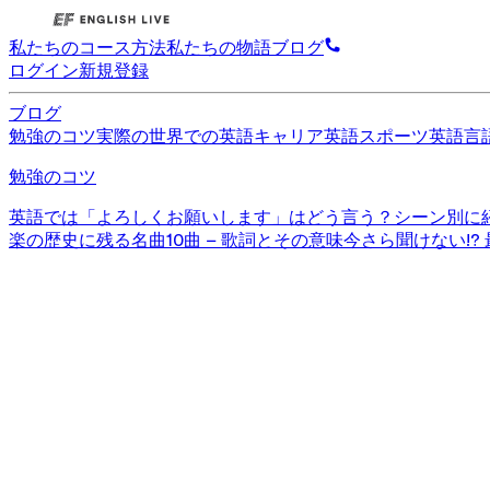
私たちのコース
方法
私たちの物語
ブログ
ログイン
新規登録
ブログ
勉強のコツ
実際の世界での英語
キャリア英語
スポーツ英語
言
勉強のコツ
英語では「よろしくお願いします」はどう言う？シーン別に
楽の歴史に残る名曲10曲 – 歌詞とその意味
今さら聞けない!?