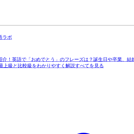
語ラボ
紹介！
英語で「おめでとう」のフレーズは？誕生日や卒業、結
 最上級と比較級をわかりやすく解説
すべてを見る