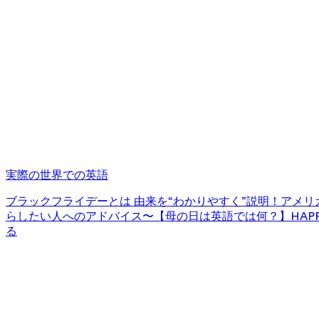
実際の世界での英語
ブラックフライデーとは 由来を“わかりやすく”説明！
アメリカ
らしたい人へのアドバイス〜
【母の日は英語では何？】HAPPY
る