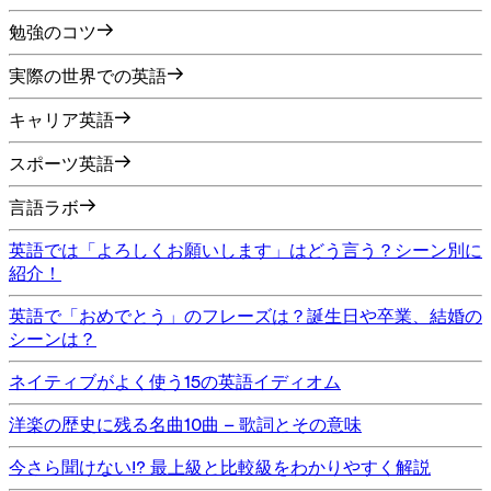
勉強のコツ
実際の世界での英語
キャリア英語
スポーツ英語
言語ラボ
英語では「よろしくお願いします」はどう言う？シーン別に
紹介！
英語で「おめでとう」のフレーズは？誕生日や卒業、結婚の
シーンは？
ネイティブがよく使う15の英語イディオム
洋楽の歴史に残る名曲10曲 – 歌詞とその意味
今さら聞けない!? 最上級と比較級をわかりやすく解説