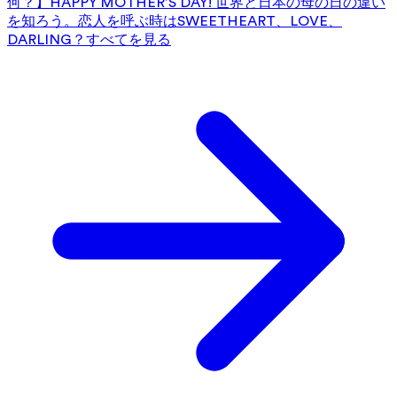
何？】HAPPY MOTHER’S DAY! 世界と日本の母の日の違い
を知ろう。
恋人を呼ぶ時はSWEETHEART、LOVE、
DARLING？
すべてを見る