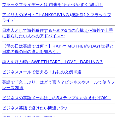
ブラックフライデーとは 由来を“わかりやすく”説明！
アメリカの祝日：THANKSGIVING (感謝祭) とブラックフ
ライデー
日本人として海外移住するための5つの心構え〜海外で上手
に暮らしたい人へのアドバイス〜
【母の日は英語では何？】HAPPY MOTHER’S DAY! 世界と
日本の母の日の違いを知ろう。
恋人を呼ぶ時はSWEETHEART、LOVE、DARLING？
ビジネスメールで使える！お礼の文例10選
英語で「久しぶり」はどう言う？ビジネスやメールで使うフ
レーズ25選
ビジネスの英語メールはこの5ステップをおさえればOK！
ビジネス英語で避けたい間違い3つ