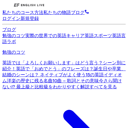
私たちのコース
方法
私たちの物語
ブログ
ログイン
新規登録
ブログ
勉強のコツ
実際の世界での英語
キャリア英語
スポーツ英語
言
語ラボ
勉強のコツ
英語では「よろしくお願いします」はどう言う？シーン別に
紹介！
英語で「おめでとう」のフレーズは？誕生日や卒業、
結婚のシーンは？
ネイティブがよく使う15の英語イディオ
ム
洋楽の歴史に残る名曲10曲 – 歌詞とその意味
今さら聞け
ない!? 最上級と比較級をわかりやすく解説
すべてを見る