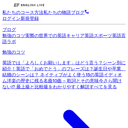
私たちのコース
方法
私たちの物語
ブログ
ログイン
新規登録
ブログ
勉強のコツ
実際の世界での英語
キャリア英語
スポーツ英語
言
語ラボ
勉強のコツ
英語では「よろしくお願いします」はどう言う？シーン別に
紹介！
英語で「おめでとう」のフレーズは？誕生日や卒業、
結婚のシーンは？
ネイティブがよく使う15の英語イディオ
ム
洋楽の歴史に残る名曲10曲 – 歌詞とその意味
今さら聞け
ない!? 最上級と比較級をわかりやすく解説
すべてを見る