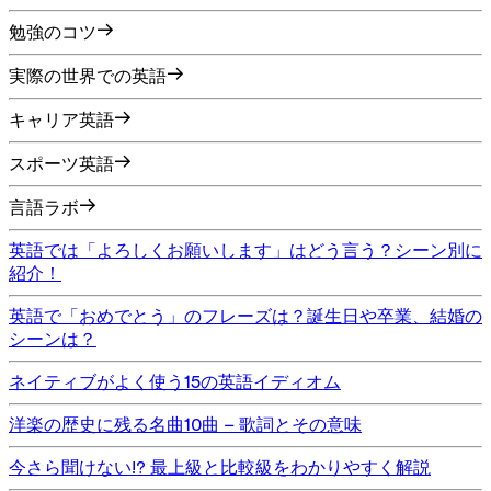
勉強のコツ
実際の世界での英語
キャリア英語
スポーツ英語
言語ラボ
英語では「よろしくお願いします」はどう言う？シーン別に
紹介！
英語で「おめでとう」のフレーズは？誕生日や卒業、結婚の
シーンは？
ネイティブがよく使う15の英語イディオム
洋楽の歴史に残る名曲10曲 – 歌詞とその意味
今さら聞けない!? 最上級と比較級をわかりやすく解説