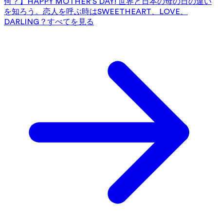
何？】HAPPY MOTHER’S DAY! 世界と日本の母の日の違い
を知ろう。
恋人を呼ぶ時はSWEETHEART、LOVE、
DARLING？
すべてを見る