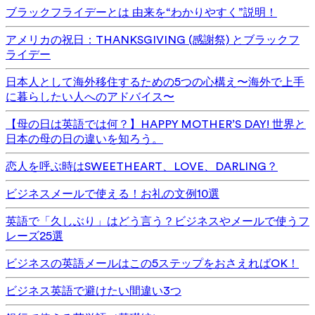
ブラックフライデーとは 由来を“わかりやすく”説明！
アメリカの祝日：THANKSGIVING (感謝祭) とブラックフ
ライデー
日本人として海外移住するための5つの心構え〜海外で上手
に暮らしたい人へのアドバイス〜
【母の日は英語では何？】HAPPY MOTHER’S DAY! 世界と
日本の母の日の違いを知ろう。
恋人を呼ぶ時はSWEETHEART、LOVE、DARLING？
ビジネスメールで使える！お礼の文例10選
英語で「久しぶり」はどう言う？ビジネスやメールで使うフ
レーズ25選
ビジネスの英語メールはこの5ステップをおさえればOK！
ビジネス英語で避けたい間違い3つ