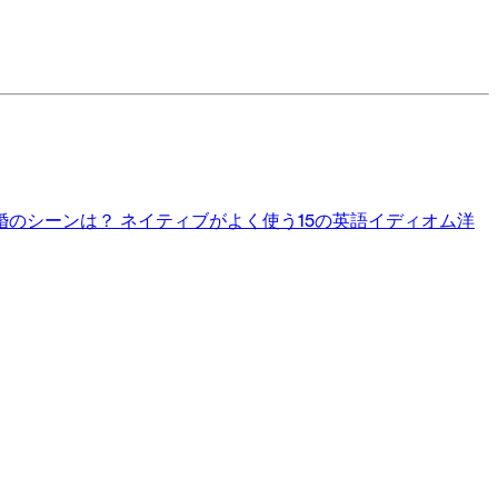
婚のシーンは？
ネイティブがよく使う15の英語イディオム
洋