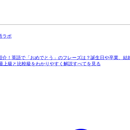
語ラボ
紹介！
英語で「おめでとう」のフレーズは？誕生日や卒業、結
 最上級と比較級をわかりやすく解説
すべてを見る