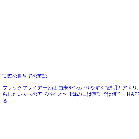
実際の世界での英語
ブラックフライデーとは 由来を“わかりやすく”説明！
アメリカ
らしたい人へのアドバイス〜
【母の日は英語では何？】HAPPY
る