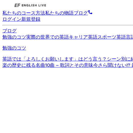
私たちのコース
方法
私たちの物語
ブログ
ログイン
新規登録
ブログ
勉強のコツ
実際の世界での英語
キャリア英語
スポーツ英語
言
勉強のコツ
英語では「よろしくお願いします」はどう言う？シーン別に
楽の歴史に残る名曲10曲 – 歌詞とその意味
今さら聞けない!?