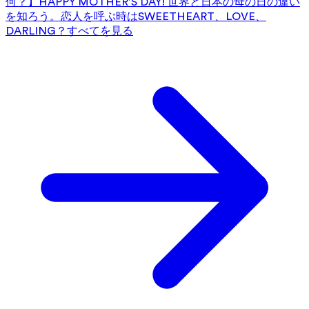
何？】HAPPY MOTHER’S DAY! 世界と日本の母の日の違い
を知ろう。
恋人を呼ぶ時はSWEETHEART、LOVE、
DARLING？
すべてを見る