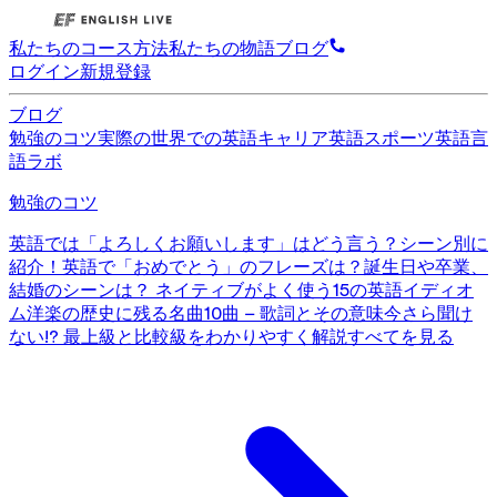
私たちのコース
方法
私たちの物語
ブログ
ログイン
新規登録
ブログ
勉強のコツ
実際の世界での英語
キャリア英語
スポーツ英語
言
語ラボ
勉強のコツ
英語では「よろしくお願いします」はどう言う？シーン別に
紹介！
英語で「おめでとう」のフレーズは？誕生日や卒業、
結婚のシーンは？
ネイティブがよく使う15の英語イディオ
ム
洋楽の歴史に残る名曲10曲 – 歌詞とその意味
今さら聞け
ない!? 最上級と比較級をわかりやすく解説
すべてを見る