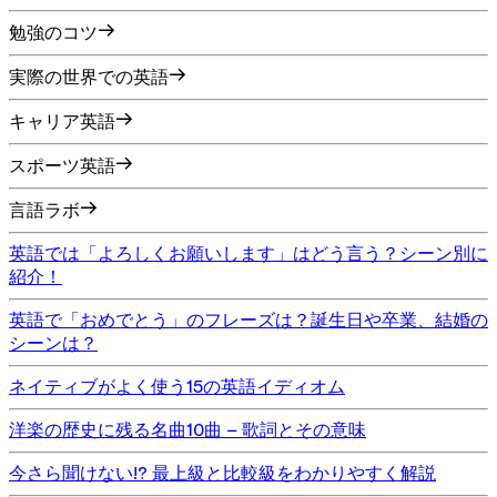
勉強のコツ
実際の世界での英語
キャリア英語
スポーツ英語
言語ラボ
英語では「よろしくお願いします」はどう言う？シーン別に
紹介！
英語で「おめでとう」のフレーズは？誕生日や卒業、結婚の
シーンは？
ネイティブがよく使う15の英語イディオム
洋楽の歴史に残る名曲10曲 – 歌詞とその意味
今さら聞けない!? 最上級と比較級をわかりやすく解説