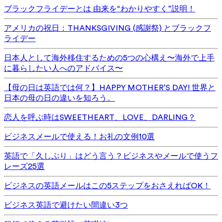
ブラックフライデーとは 由来を“わかりやすく”説明！
アメリカの祝日：THANKSGIVING (感謝祭) とブラックフ
ライデー
日本人として海外移住するための5つの心構え〜海外で上手
に暮らしたい人へのアドバイス〜
【母の日は英語では何？】HAPPY MOTHER’S DAY! 世界と
日本の母の日の違いを知ろう。
恋人を呼ぶ時はSWEETHEART、LOVE、DARLING？
ビジネスメールで使える！お礼の文例10選
英語で「久しぶり」はどう言う？ビジネスやメールで使うフ
レーズ25選
ビジネスの英語メールはこの5ステップをおさえればOK！
ビジネス英語で避けたい間違い3つ