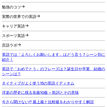
勉強のコツ
実際の世界での英語
キャリア英語
スポーツ英語
言語ラボ
英語では「よろしくお願いします」はどう言う？シーン別に
紹介！
英語で「おめでとう」のフレーズは？誕生日や卒業、結婚の
シーンは？
ネイティブがよく使う15の英語イディオム
洋楽の歴史に残る名曲10曲 – 歌詞とその意味
今さら聞けない!? 最上級と比較級をわかりやすく解説