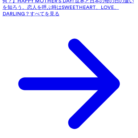
何？】HAPPY MOTHER’S DAY! 世界と日本の母の日の違い
を知ろう。
恋人を呼ぶ時はSWEETHEART、LOVE、
DARLING？
すべてを見る