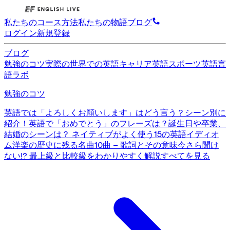
私たちのコース
方法
私たちの物語
ブログ
ログイン
新規登録
ブログ
勉強のコツ
実際の世界での英語
キャリア英語
スポーツ英語
言
語ラボ
勉強のコツ
英語では「よろしくお願いします」はどう言う？シーン別に
紹介！
英語で「おめでとう」のフレーズは？誕生日や卒業、
結婚のシーンは？
ネイティブがよく使う15の英語イディオ
ム
洋楽の歴史に残る名曲10曲 – 歌詞とその意味
今さら聞け
ない!? 最上級と比較級をわかりやすく解説
すべてを見る