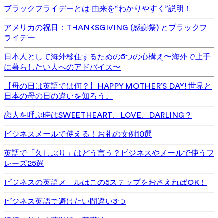
ブラックフライデーとは 由来を“わかりやすく”説明！
アメリカの祝日：THANKSGIVING (感謝祭) とブラックフ
ライデー
日本人として海外移住するための5つの心構え〜海外で上手
に暮らしたい人へのアドバイス〜
【母の日は英語では何？】HAPPY MOTHER’S DAY! 世界と
日本の母の日の違いを知ろう。
恋人を呼ぶ時はSWEETHEART、LOVE、DARLING？
ビジネスメールで使える！お礼の文例10選
英語で「久しぶり」はどう言う？ビジネスやメールで使うフ
レーズ25選
ビジネスの英語メールはこの5ステップをおさえればOK！
ビジネス英語で避けたい間違い3つ