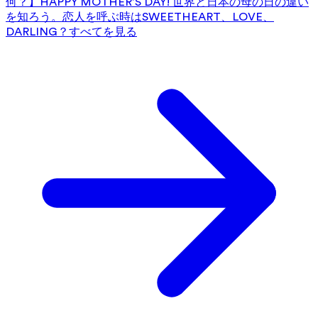
何？】HAPPY MOTHER’S DAY! 世界と日本の母の日の違い
を知ろう。
恋人を呼ぶ時はSWEETHEART、LOVE、
DARLING？
すべてを見る