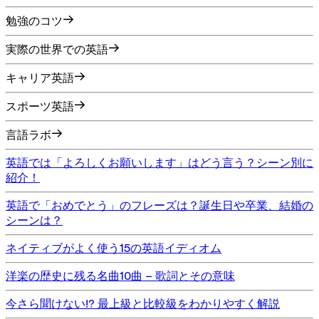
勉強のコツ
実際の世界での英語
キャリア英語
スポーツ英語
言語ラボ
英語では「よろしくお願いします」はどう言う？シーン別に
紹介！
英語で「おめでとう」のフレーズは？誕生日や卒業、結婚の
シーンは？
ネイティブがよく使う15の英語イディオム
洋楽の歴史に残る名曲10曲 – 歌詞とその意味
今さら聞けない!? 最上級と比較級をわかりやすく解説