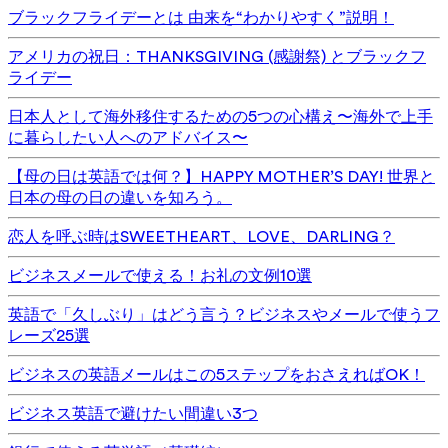
ブラックフライデーとは 由来を“わかりやすく”説明！
アメリカの祝日：THANKSGIVING (感謝祭) とブラックフ
ライデー
日本人として海外移住するための5つの心構え〜海外で上手
に暮らしたい人へのアドバイス〜
【母の日は英語では何？】HAPPY MOTHER’S DAY! 世界と
日本の母の日の違いを知ろう。
恋人を呼ぶ時はSWEETHEART、LOVE、DARLING？
ビジネスメールで使える！お礼の文例10選
英語で「久しぶり」はどう言う？ビジネスやメールで使うフ
レーズ25選
ビジネスの英語メールはこの5ステップをおさえればOK！
ビジネス英語で避けたい間違い3つ