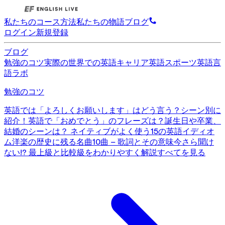
私たちのコース
方法
私たちの物語
ブログ
ログイン
新規登録
ブログ
勉強のコツ
実際の世界での英語
キャリア英語
スポーツ英語
言
語ラボ
勉強のコツ
英語では「よろしくお願いします」はどう言う？シーン別に
紹介！
英語で「おめでとう」のフレーズは？誕生日や卒業、
結婚のシーンは？
ネイティブがよく使う15の英語イディオ
ム
洋楽の歴史に残る名曲10曲 – 歌詞とその意味
今さら聞け
ない!? 最上級と比較級をわかりやすく解説
すべてを見る