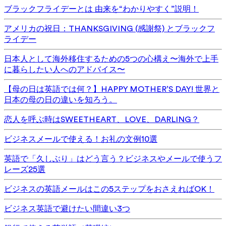
ブラックフライデーとは 由来を“わかりやすく”説明！
アメリカの祝日：THANKSGIVING (感謝祭) とブラックフ
ライデー
日本人として海外移住するための5つの心構え〜海外で上手
に暮らしたい人へのアドバイス〜
【母の日は英語では何？】HAPPY MOTHER’S DAY! 世界と
日本の母の日の違いを知ろう。
恋人を呼ぶ時はSWEETHEART、LOVE、DARLING？
ビジネスメールで使える！お礼の文例10選
英語で「久しぶり」はどう言う？ビジネスやメールで使うフ
レーズ25選
ビジネスの英語メールはこの5ステップをおさえればOK！
ビジネス英語で避けたい間違い3つ