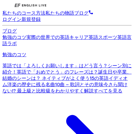
私たちのコース
方法
私たちの物語
ブログ
ログイン
新規登録
ブログ
勉強のコツ
実際の世界での英語
キャリア英語
スポーツ英語
言
語ラボ
勉強のコツ
英語では「よろしくお願いします」はどう言う？シーン別に
紹介！
英語で「おめでとう」のフレーズは？誕生日や卒業、
結婚のシーンは？
ネイティブがよく使う15の英語イディオ
ム
洋楽の歴史に残る名曲10曲 – 歌詞とその意味
今さら聞け
ない!? 最上級と比較級をわかりやすく解説
すべてを見る