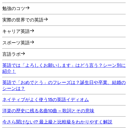
勉強のコツ
実際の世界での英語
キャリア英語
スポーツ英語
言語ラボ
英語では「よろしくお願いします」はどう言う？シーン別に
紹介！
英語で「おめでとう」のフレーズは？誕生日や卒業、結婚の
シーンは？
ネイティブがよく使う15の英語イディオム
洋楽の歴史に残る名曲10曲 – 歌詞とその意味
今さら聞けない!? 最上級と比較級をわかりやすく解説