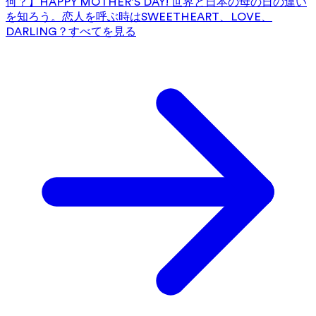
何？】HAPPY MOTHER’S DAY! 世界と日本の母の日の違い
を知ろう。
恋人を呼ぶ時はSWEETHEART、LOVE、
DARLING？
すべてを見る