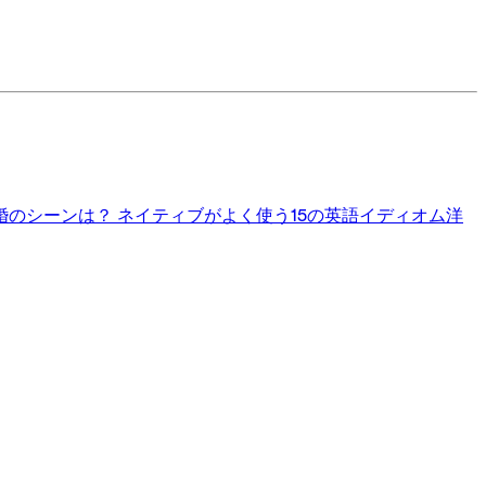
婚のシーンは？
ネイティブがよく使う15の英語イディオム
洋