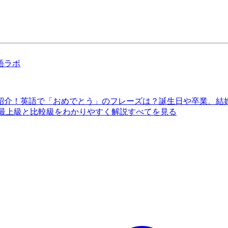
語ラボ
紹介！
英語で「おめでとう」のフレーズは？誕生日や卒業、結
 最上級と比較級をわかりやすく解説
すべてを見る