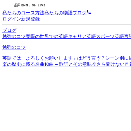
私たちのコース
方法
私たちの物語
ブログ
ログイン
新規登録
ブログ
勉強のコツ
実際の世界での英語
キャリア英語
スポーツ英語
言
勉強のコツ
英語では「よろしくお願いします」はどう言う？シーン別に
楽の歴史に残る名曲10曲 – 歌詞とその意味
今さら聞けない!?