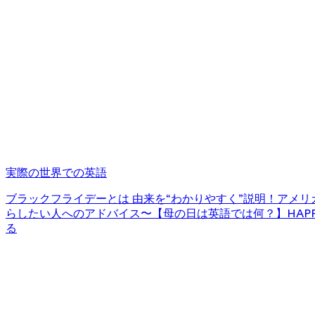
実際の世界での英語
ブラックフライデーとは 由来を“わかりやすく”説明！
アメリカ
らしたい人へのアドバイス〜
【母の日は英語では何？】HAPPY
る