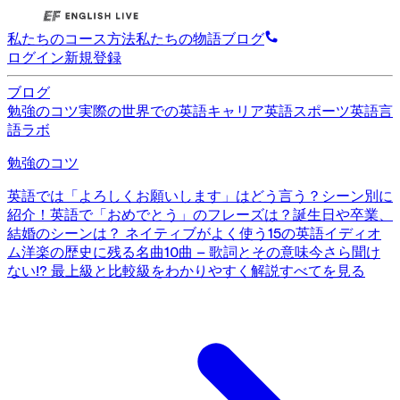
私たちのコース
方法
私たちの物語
ブログ
ログイン
新規登録
ブログ
勉強のコツ
実際の世界での英語
キャリア英語
スポーツ英語
言
語ラボ
勉強のコツ
英語では「よろしくお願いします」はどう言う？シーン別に
紹介！
英語で「おめでとう」のフレーズは？誕生日や卒業、
結婚のシーンは？
ネイティブがよく使う15の英語イディオ
ム
洋楽の歴史に残る名曲10曲 – 歌詞とその意味
今さら聞け
ない!? 最上級と比較級をわかりやすく解説
すべてを見る