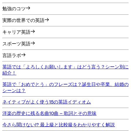
勉強のコツ
実際の世界での英語
キャリア英語
スポーツ英語
言語ラボ
英語では「よろしくお願いします」はどう言う？シーン別に
紹介！
英語で「おめでとう」のフレーズは？誕生日や卒業、結婚の
シーンは？
ネイティブがよく使う15の英語イディオム
洋楽の歴史に残る名曲10曲 – 歌詞とその意味
今さら聞けない!? 最上級と比較級をわかりやすく解説