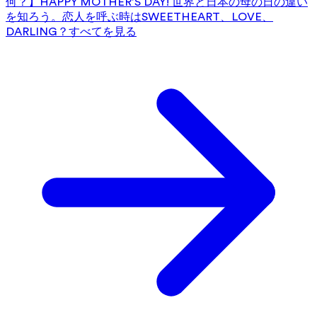
何？】HAPPY MOTHER’S DAY! 世界と日本の母の日の違い
を知ろう。
恋人を呼ぶ時はSWEETHEART、LOVE、
DARLING？
すべてを見る