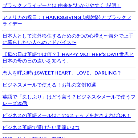
ブラックフライデーとは 由来を“わかりやすく”説明！
アメリカの祝日：THANKSGIVING (感謝祭) とブラックフ
ライデー
日本人として海外移住するための5つの心構え〜海外で上手
に暮らしたい人へのアドバイス〜
【母の日は英語では何？】HAPPY MOTHER’S DAY! 世界と
日本の母の日の違いを知ろう。
恋人を呼ぶ時はSWEETHEART、LOVE、DARLING？
ビジネスメールで使える！お礼の文例10選
英語で「久しぶり」はどう言う？ビジネスやメールで使うフ
レーズ25選
ビジネスの英語メールはこの5ステップをおさえればOK！
ビジネス英語で避けたい間違い3つ