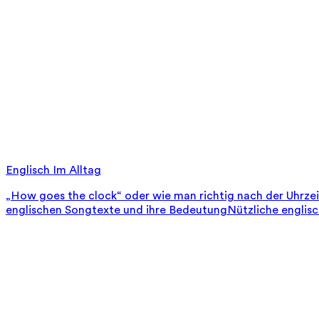
Englisch Im Alltag
„How goes the clock“ oder wie man richtig nach der Uhrze
englischen Songtexte und ihre Bedeutung
Nützliche englis