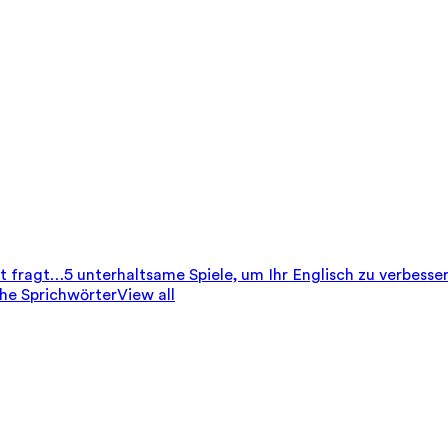
it fragt…
5 unterhaltsame Spiele, um Ihr Englisch zu verbesse
che Sprichwörter
View all