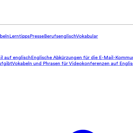
beln
Lerntipps
Presse
Berufsenglisch
Vokabular
il auf englisch
Englische Abkürzungen für die E-Mail-Kommun
ufgibt
Vokabeln und Phrasen für Videokonferenzen auf Engli