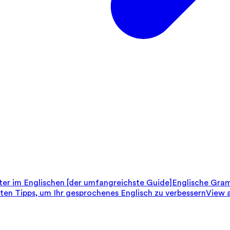
er im Englischen [der umfangreichste Guide]
Englische Gram
sten Tipps, um Ihr gesprochenes Englisch zu verbessern
View a