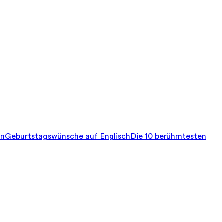
rn
Geburtstagswünsche auf Englisch
Die 10 berühmtesten