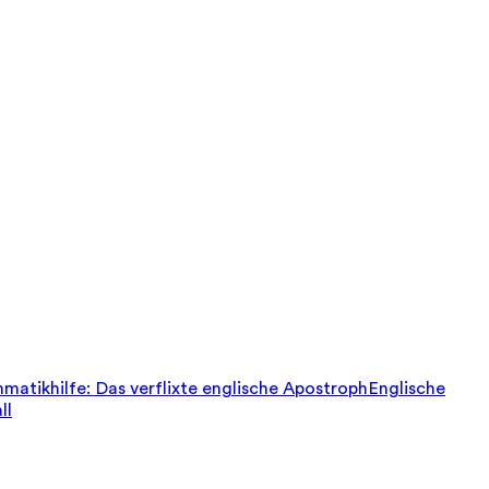
matikhilfe: Das verflixte englische Apostroph
Englische
ll